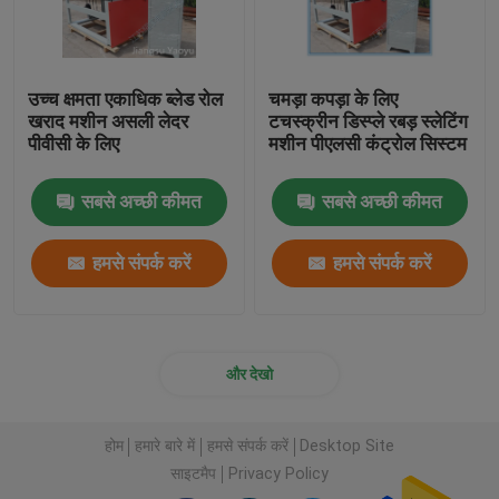
ज्वाला लैंपिंग मशीन
उच्च क्षमता एकाधिक ब्लेड रोल
चमड़ा कपड़ा के लिए
खराद मशीन असली लेदर
टचस्क्रीन डिस्प्ले रबड़ स्लेटिंग
प्लास्टिक शीट
पीवीसी के लिए
मशीन पीएलसी कंट्रोल सिस्टम
दस्ताने बनाने की मशीन
सबसे अच्छी कीमत
सबसे अच्छी कीमत
हमसे संपर्क करें
हमसे संपर्क करें
और देखो
होम
हमारे बारे में
हमसे संपर्क करें
Desktop Site
साइटमैप
Privacy Policy