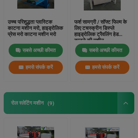
हाइड्रोलिक यात्रा सिर काटना मशीन
उच्च परिशुद्धता प्लास्टिक
फर्श सामग्री / सॉफ्ट फिल्म के
काटना मशीन मरो, हाइड्रोलिक
लिए टचस्क्रीन डिस्प्ले
प्रेस मरो काटना मशीन मरो
हाइड्रोलिक ट्रैवलिंग हेड
रोल स्लेटिंग मशीन
काटने की मशीन
सबसे अच्छी कीमत
सबसे अच्छी कीमत
कपड़ा पट्टी कटर मशीन
हमसे संपर्क करें
हमसे संपर्क करें
कपड़ा रोल काटना मशीन
स्वचालित स्प्रेडिंग मशीन
रोल स्लेटिंग मशीन
(9)
अल्ट्रासोनिक एम्बॉसिंग मशीन
कंप्यूटर काटना मशीन