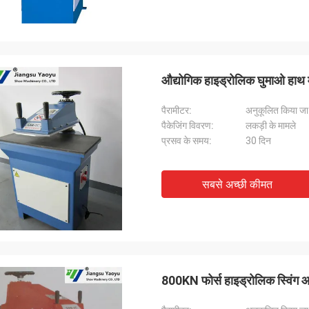
औद्योगिक हाइड्रोलिक घुमाओ हाथ म
पैरामीटर:
अनुकूलित किया ज
पैकेजिंग विवरण:
लकड़ी के मामले
प्रसव के समय:
30 दिन
सबसे अच्छी कीमत
800KN फोर्स हाइड्रोलिक स्विंग आ