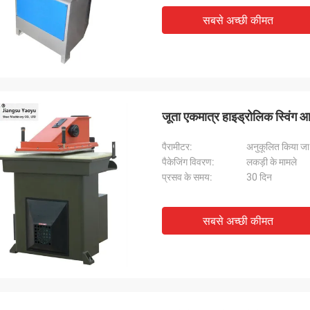
सबसे अच्छी कीमत
जूता एकमात्र हाइड्रोलिक स्विंग
पैरामीटर:
अनुकूलित किया जा
पैकेजिंग विवरण:
लकड़ी के मामले
प्रसव के समय:
30 दिन
सबसे अच्छी कीमत