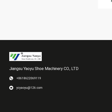
Jiangsu Yaoyu Shoe Machinery CO., LTD
+8618622069119
ycyaoyu@126.com