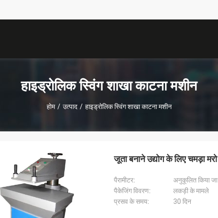
हाइड्रोलिक स्विंग शाखा काटना मशीन
होम
/
उत्पाद
/
हाइड्रोलिक स्विंग शाखा काटना मशीन
जूता बनाने उद्योग के लिए चमड़ा म
पैरामीटर:
अनुकूलित किया जा
पैकेजिंग विवरण:
लकड़ी के मामले
प्रसव के समय:
30 दिन