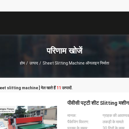
परिणाम खोजें
होम
/
उत्पाद
/
Sheet Slitting Machine ऑनलाइन निर्माता
heet slitting machine ] मेल खाते हैं
11
उत्पादों.
पीवीसी पट्टी शीट Slitting मशीन 
मानक:
ग्राहक की आवश्यक
पैकेजिंग विवरण:
लकड़ी के मामले
प्रसव के समय:
30 दिनों के काम