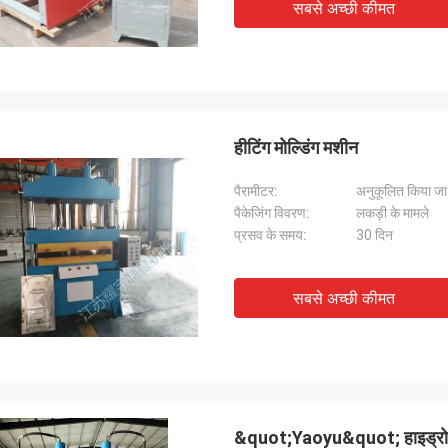
सबसे अच्छी कीमत
हीटिंग मोल्डिंग मशीन
पैरामीटर:
अनुकूलित किया ज
पैकेजिंग विवरण:
लकड़ी के मामले
प्रसव के समय:
30 दिन
सबसे अच्छी कीमत
&quot;Yaoyu&quot; हाइड्रोलिक