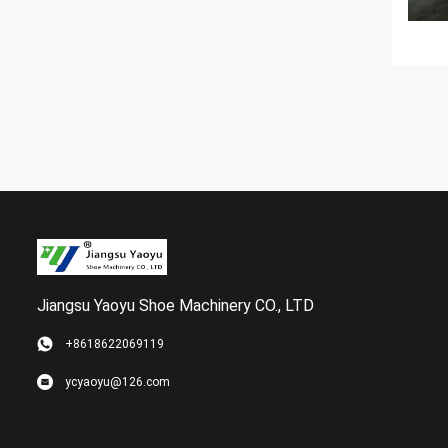
Jiangsu Yaoyu Shoe Machinery CO., LTD
+8618622069119
ycyaoyu@126.com