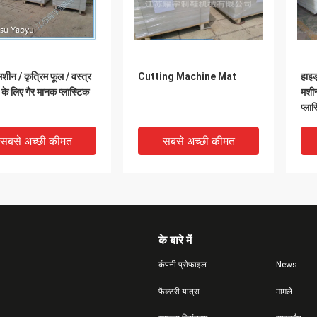
शीन / कृत्रिम फूल / वस्त्र
Cutting Machine Mat
हाइड
 के लिए गैर मानक प्लास्टिक
मशी
प्ला
सबसे अच्छी कीमत
सबसे अच्छी कीमत
के बारे में
कंपनी प्रोफ़ाइल
News
फैक्टरी यात्रा
मामले