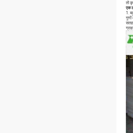
तो क
एक
1. ब
गुणो
सतह 
ग्रा