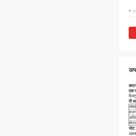
उत्
काटन
एक
प
फैक्
पी
आर
लंबा
वज
अधि
मोटा
नोट:
आवश्