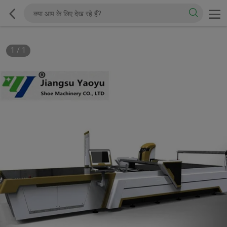
1
/
1