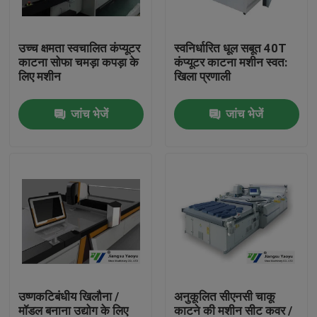
कारखाना भ्रमण
उच्च क्षमता स्वचालित कंप्यूटर
स्वनिर्धारित धूल सबूत 40T
काटना सोफा चमड़ा कपड़ा के
कंप्यूटर काटना मशीन स्वत:
लिए मशीन
खिला प्रणाली
गुणवत्ता नियंत्रण
जांच भेजें
जांच भेजें
संपर्क करें
एक उद्धरण का अनुरोध करें
हाइड्रोलिक मरो काटना मशीन
हाइड्रोलिक प्रेस मरो काटने की मशीन
उष्णकटिबंधीय खिलौना /
अनुकूलित सीएनसी चाकू
हाइड्रोलिक स्विंग शाखा काटना मशीन
मॉडल बनाना उद्योग के लिए
काटने की मशीन सीट कवर /