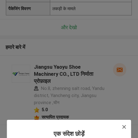
पैकेजिंग विवरण
लकड़ी के मामले
और देखो
हमारे बारे में
Jiangsu Yaoyu Shoe
Machinery CO., LTD निर्माता
प्रोफ़ाइल
No.8, zhenning salt road, Yandu
district, Yancheng city, Jiangsu
province ,चीन
5.0
सत्यापित प्रदायक
एक संदेश छोड़ें
और देखो