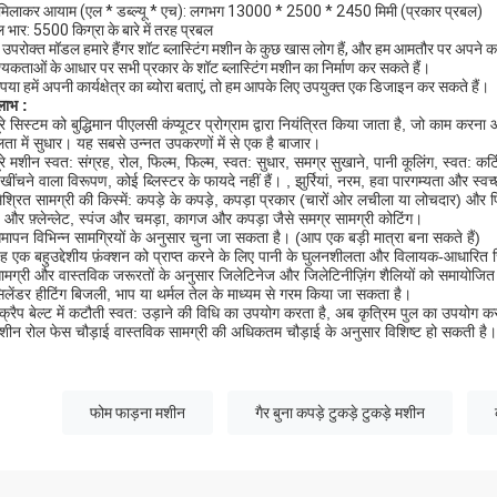
मिलाकर आयाम (एल * डब्ल्यू * एच): लगभग 13000 * 2500 * 2450 मिमी (प्रकार प्रबल)
भार: 5500 किग्रा के बारे में तरह प्रबल
उपरोक्त मॉडल हमारे हैंगर शॉट ब्लास्टिंग मशीन के कुछ खास लोग हैं, और हम आमतौर पर अपने का
यकताओं के आधार पर सभी प्रकार के शॉट ब्लास्टिंग मशीन का निर्माण कर सकते हैं।
ृपया हमें अपनी कार्यक्षेत्र का ब्योरा बताएं, तो हम आपके लिए उपयुक्त एक डिजाइन कर सकते हैं।
लाभ
:
ूरे सिस्टम को बुद्धिमान पीएलसी कंप्यूटर प्रोग्राम द्वारा नियंत्रित किया जाता है, जो काम
ता में सुधार। यह सबसे उन्नत उपकरणों में से एक है बाजार।
ूरे मशीन स्वत: संग्रह, रोल, फिल्म, फिल्म, स्वत: सुधार, समग्र सुखाने, पानी कूलिंग, स्वत:
खींचने वाला विरूपण, कोई ब्लिस्टर के फायदे नहीं हैं। , झुर्रियां, नरम, हवा पारगम्यता और स्व
िश्रित सामग्री की किस्में: कपड़े के कपड़े, कपड़ा प्रकार (चारों ओर लचीला या लोचदार) और फिल्
ज और फ़्लेन्लेट, स्पंज और चमड़ा, कागज और कपड़ा जैसे समग्र सामग्री कोटिंग।
मापन विभिन्न सामग्रियों के अनुसार चुना जा सकता है। (आप एक बड़ी मात्रा बना सकते हैं)
ह एक बहुउद्देशीय फ़ंक्शन को प्राप्त करने के लिए पानी के घुलनशीलता और विलायक-आधारित 
ामग्री और वास्तविक जरूरतों के अनुसार जिलेटिनेज और जिलेटिनीज़िंग शैलियों को समायोजि
िलेंडर हीटिंग बिजली, भाप या थर्मल तेल के माध्यम से गरम किया जा सकता है।
्क्रैप बेल्ट में कटौती स्वत: उड़ाने की विधि का उपयोग करता है, अब कृत्रिम पुल का उपयोग 
शीन रोल फेस चौड़ाई वास्तविक सामग्री की अधिकतम चौड़ाई के अनुसार विशिष्ट हो सकती है।
फोम फाड़ना मशीन
गैर बुना कपड़े टुकड़े टुकड़े मशीन