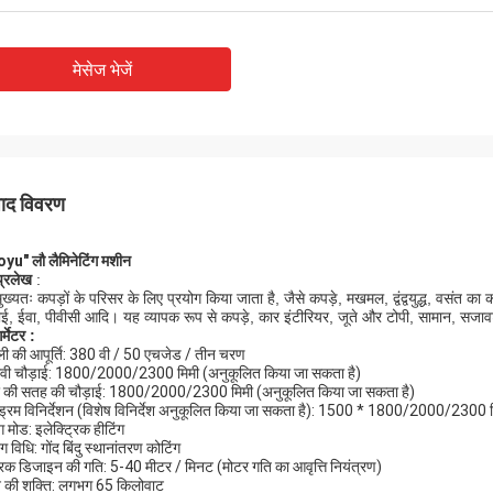
मेसेज भेजें
पाद विवरण
oyu"
लौ
लैमिनेटिंग
मशीन
प्रलेख
:
ुख्यतः कपड़ों के परिसर के लिए प्रयोग किया जाता है, जैसे कपड़े, मखमल, द्वंद्वयुद्ध, वसंत का क
पीई, ईवा, पीवीसी आदि। यह व्यापक रूप से कपड़े, कार इंटीरियर, जूते और टोपी, सामान, सजावट
्मेटर
:
ी की आपूर्ति: 380 वी / 50 एचजेड / तीन चरण
ावी चौड़ाई: 1800/2000/2300 मिमी (अनुकूलित किया जा सकता है)
 की सतह की चौड़ाई: 1800/2000/2300 मिमी (अनुकूलित किया जा सकता है)
ड्रम विनिर्देशन (विशेष विनिर्देश अनुकूलित किया जा सकता है): 1500 * 1800/2000/2300 
ग मोड: इलेक्ट्रिक हीटिंग
ग विधि: गोंद बिंदु स्थानांतरण कोटिंग
्रिक डिजाइन की गति: 5-40 मीटर / मिनट (मोटर गति का आवृत्ति नियंत्रण)
 की शक्ति: लगभग 65 किलोवाट