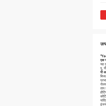
उत्
"Ya
एक
यह म
पु, 
पी
आर
बिजल
प्रभ
रोलर
ताप 
हीटिं
कोटिं
यांत
इंजन