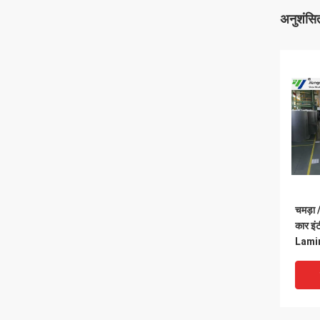
अनुशंसित
चमड़ा 
कार इं
Lamin