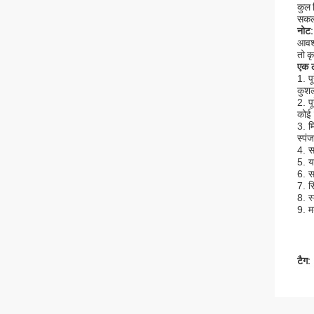
कुल 
सकल 
नोट:
आवश्
तो क
एक
1. प
कुशल
2. प
कोई 
3. म
स्पं
4. स
5. य
6. स
7. स
8. स
9. म
टैग: