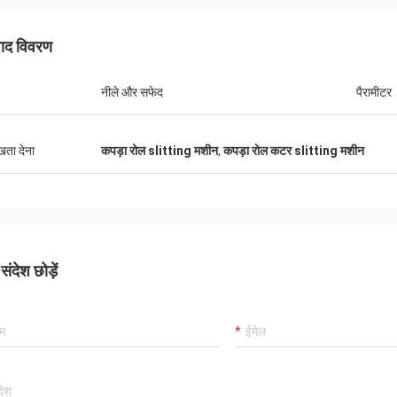
पाद विवरण
नीले और सफेद
पैरामीटर
ुखता देना
कपड़ा रोल slitting मशीन
,
कपड़ा रोल कटर slitting मशीन
ंदेश छोड़ें