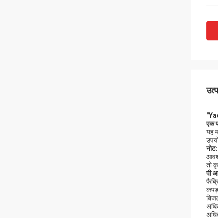
उत्
"Ya
एक
यह म
उपयो
नोट:
आवश्
तो क
पी
आर
फैब्
कपड़
बिज
अधिक
अधिक